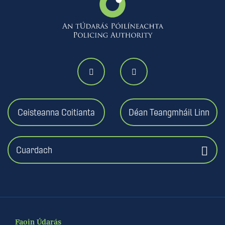
Ceisteanna Coitianta
Déan Teangmháil Linn
Cuardach
Faoin Údarás