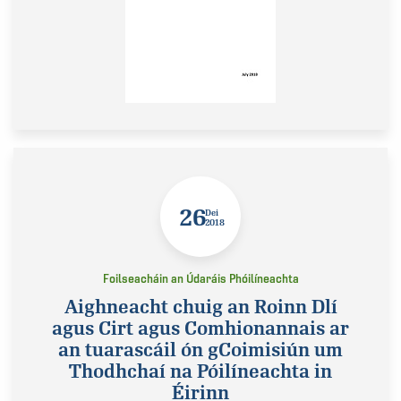
26
Dei
2018
Foilseacháin an Údaráis Phóilíneachta
Aighneacht chuig an Roinn Dlí
agus Cirt agus Comhionannais ar
an tuarascáil ón gCoimisiún um
Thodhchaí na Póilíneachta in
Éirinn