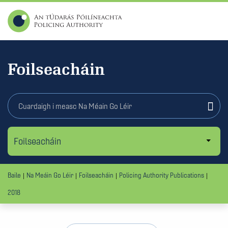
Foilseacháin
Baile
Na Meáin Go Léir
Foilseacháin
Policing Authority Publications
2018