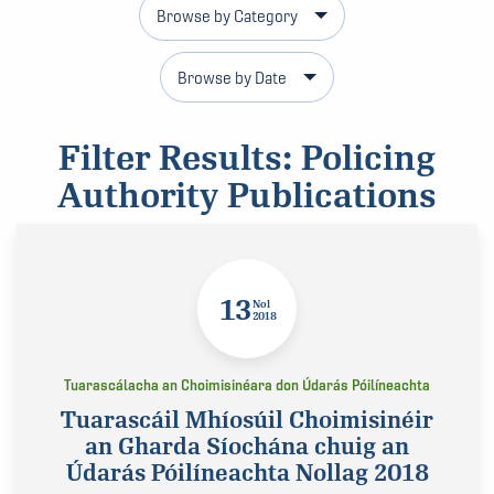
Browse by Category
Browse by Date
Filter Results: Policing
Authority Publications
13
Nol
2018
Tuarascálacha an Choimisinéara don Údarás Póilíneachta
Tuarascáil Mhíosúil Choimisinéir
an Gharda Síochána chuig an
Údarás Póilíneachta Nollag 2018