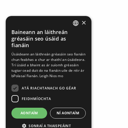
×
Baineann an láithreán
DEFAULT LANGUAGE
gréasáin seo úsáid as
IRISH
fianáin
Úsáideann an láithreán gréasáin seo fianáin
chun feabhas a chur ar thaithí an úsáideora.
Trí úsáid a bhaint as ár suíomh gréasáin
tugtar cead duit do na fianáin uile de réir ár
bPolasaí Fianán.
Leigh Nios mo
ATÁ RIACHTANACH GO GÉAR
FEIDHMÍOCHTA
AONTAÍM
NÍ AONTAÍM
SONRAÍ A THAISPEÁINT