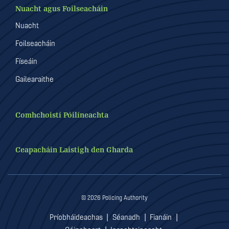
Nuacht agus Foilseacháin
Nuacht
Foilseacháin
Físeáin
Gailearaithe
Comhchoistí Póilíneachta
Ceapacháin Laistigh den Gharda
© 2026 Policing Authority
|
|
|
Príobháideachas
Séanadh
Fianáin