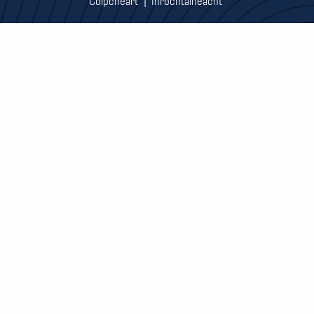
|
Cóipcheart
Inrochtaineacht