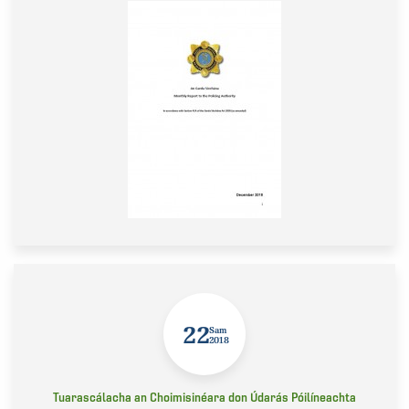
22
Sam
2018
Tuarascálacha an Choimisinéara don Údarás Póilíneachta