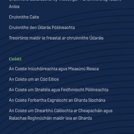
Aníos
Cruinnithe Caite
Cruinnithe den Údarás Póilíneachta
Treoirlínte maidir le freastal ar chruinnithe Údaráis
Coistí
An Coiste Iniúchóireachta agus Measúnú Riosca
An Coiste um an Cód Eitice
An Coiste um Straitéis agus Feidhmíocht Póilíneachta
An Coiste Forbartha Eagraíocht an Gharda Síochána
An Coiste um Dhearbhú Cáilíochta ar Cheapacháin agus
Rialachas Roghnúcháin maidir leis an Gharda