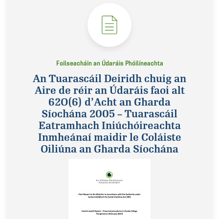
Foilseacháin an Údaráis Phóilíneachta
An Tuarascáil Deiridh chuig an
Aire de réir an Údaráis faoi alt
62O(6) d’Acht an Gharda
Síochána 2005 – Tuarascáil
Eatramhach Iniúchóireachta
Inmheánaí maidir le Coláiste
Oiliúna an Gharda Síochána