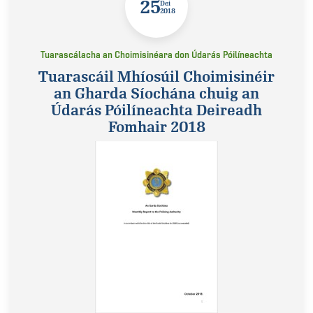
25
Dei
2018
Tuarascálacha an Choimisinéara don Údarás Póilíneachta
Tuarascáil Mhíosúil Choimisinéir
an Gharda Síochána chuig an
Údarás Póilíneachta Deireadh
Fomhair 2018