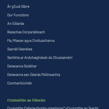
Ár gCuid Oibre
Our Functions
An tÚdarás
Rialachas Corparáideach
Fís, Misean agus Croíluachanna
Saoráil Faisnéise
Seirbhís ar Ardchaighdeán do Chustaiméirí
Deiseanna Soláthar
Deiseanna san Údarás Póilíneachta
Comhairliúcháin
Cruinnithe an Údaráis
Cruinnithe Caite/authority-meetings/">Cruinnithe ag Teacht