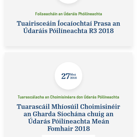
Foilseacháin an Údaráis Phóilíneachta
Tuairisceáin Íocaíochtaí Prasa an
Údaráis Póilíneachta R3 2018
27
Meá
2018
Tuarascálacha an Choimisinéara don Údarás Póilíneachta
Tuarascáil Mhíosúil Choimisinéir
an Gharda Síochána chuig an
Údarás Póilíneachta Meán
Fomhair 2018