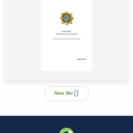
Níos Mó