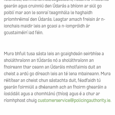
gearán agus cruinniú den Údarás a bhíonn ar siúl go
poiblí mar aon le sonraí teagmhála le haghaidh
príomhréimsí den Údarás. Leagtar amach freisin ár n-
ionchais maidir leis an gcaoi a n-iompróidh ár
gcustaiméirí iad féin.
Mura bhfuil tusa sásta leis an gcaighdeán seirbhíse a
sholáthraíonn an tÚdarás nó a sholáthraíonn an
fhoireann thar ceann an Údaráis mholfaimis duit an
cheist a ardú go díreach leis an té lena mbaineann. Mura
réitítear an cheist chun sástachta duit, féadfaidh tú
gearán foirmiúil a dhéanamh ach an fhoirm ghearáin a
íoslódáil agus a chomhlánú (thíos) agus é a chur ar
ríomhphost chuig
customerservice@policingauthority.ie.