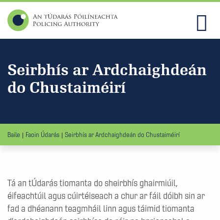
Seirbhís ar Ardchaighdeán
do Chustaiméirí
Baile
Faoin Údarás
Seirbhís ar Ardchaighdeán do Chustaiméirí
Tá an tÚdarás tiomanta do sheirbhís ghairmiúil,
éifeachtúil agus cúirtéiseach a chur ar fáil dóibh sin ar
fad a dhéanann teagmháil linn agus táimid tiomanta