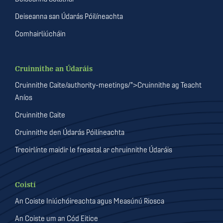
Deiseanna san Údarás Póilíneachta
Comhairliúcháin
Cruinnithe an Údaráis
Cruinnithe Caite/authority-meetings/">Cruinnithe ag Teacht
Aníos
Cruinnithe Caite
Cruinnithe den Údarás Póilíneachta
Treoirlínte maidir le freastal ar chruinnithe Údaráis
Coistí
An Coiste Iniúchóireachta agus Measúnú Riosca
An Coiste um an Cód Eitice