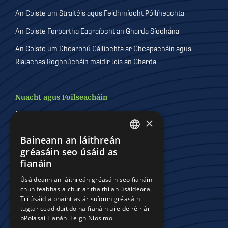
An Coiste um Straitéis agus Feidhmíocht Póilíneachta
An Coiste Forbartha Eagraíocht an Gharda Síochána
An Coiste um Dhearbhú Cáilíochta ar Cheapacháin agus
Rialachas Roghnúcháin maidir leis an Gharda
Nuacht agus Foilseacháin
Nuacht
×
Foilseacháin
Baineann an láithreán
DEFAULT LANGUAGE
Físeáin
gréasáin seo úsáid as
IRISH
fianáin
Gailearaithe
Úsáideann an láithreán gréasáin seo fianáin
chun feabhas a chur ar thaithí an úsáideora.
Trí úsáid a bhaint as ár suíomh gréasáin
Comhchoistí Póilíneachta
tugtar cead duit do na fianáin uile de réir ár
bPolasaí Fianán.
Leigh Nios mo