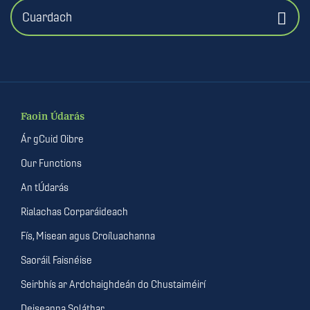
Cuardach
Faoin Údarás
Ár gCuid Oibre
Our Functions
An tÚdarás
Rialachas Corparáideach
Fís, Misean agus Croíluachanna
Saoráil Faisnéise
Seirbhís ar Ardchaighdeán do Chustaiméirí
Deiseanna Soláthar