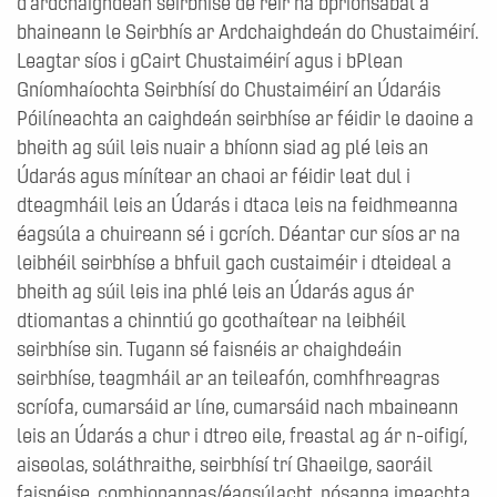
d’ardchaighdeán seirbhíse de réir na bprionsabal a
bhaineann le Seirbhís ar Ardchaighdeán do Chustaiméirí.
Leagtar síos i gCairt Chustaiméirí agus i bPlean
Gníomhaíochta Seirbhísí do Chustaiméirí an Údaráis
Póilíneachta an caighdeán seirbhíse ar féidir le daoine a
bheith ag súil leis nuair a bhíonn siad ag plé leis an
Údarás agus mínítear an chaoi ar féidir leat dul i
dteagmháil leis an Údarás i dtaca leis na feidhmeanna
éagsúla a chuireann sé i gcrích. Déantar cur síos ar na
leibhéil seirbhíse a bhfuil gach custaiméir i dteideal a
bheith ag súil leis ina phlé leis an Údarás agus ár
dtiomantas a chinntiú go gcothaítear na leibhéil
seirbhíse sin. Tugann sé faisnéis ar chaighdeáin
seirbhíse, teagmháil ar an teileafón, comhfhreagras
scríofa, cumarsáid ar líne, cumarsáid nach mbaineann
leis an Údarás a chur i dtreo eile, freastal ag ár n-oifigí,
aiseolas, soláthraithe, seirbhísí trí Ghaeilge, saoráil
faisnéise, comhionannas/éagsúlacht, nósanna imeachta